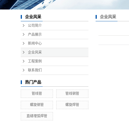
企业风采
企业风采
公司简介
产品展示
新闻中心
企业风采
工程案例
联系我们
热门产品
管线管
管线钢管
螺旋钢管
螺旋焊管
直缝埋弧焊管