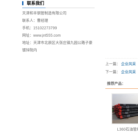
联系我们
天津和丰钢管制造有限公司
联系人：曹经理
手机：15102273799
网址：www.jnt555.com
地址：天津市北辰区大张庄镇九园公路子豪
镀锌院内
上一篇：
企业风采
下一篇：
企业风采
推荐产品：
L360石油