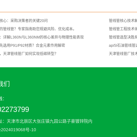
核心：采购决策者的关键20问
管线管核心技术
的管线管？专家指南助您规避风险、优化成本。
管线管工程技术
详解L360N与L360NM的核心差异与物理性能表现
管线管选型决胜
选用P91/P92材质？合金元素作用解密
api5l石油管
，天津管线管厂如何实现低碳转型？
天津管线管厂技
我们
线：
02273799
址：天津市北辰区大张庄镇九园公路子豪镀锌院内
2024019068号-10