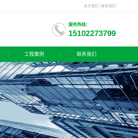
关于我们
|
联系我们
服务热线：
15102273799
工程案例
联系我们