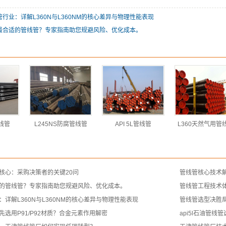
行业：详解L360N与L360NM的核心差异与物理性能表现
最合适的管线管？专家指南助您规避风险、优化成本。
管线管
L245NS防腐管线管
API 5L管线管
L360天然气用管
核心：采购决策者的关键20问
管线管核心技术
的管线管？专家指南助您规避风险、优化成本。
管线管工程技术
详解L360N与L360NM的核心差异与物理性能表现
管线管选型决胜
选用P91/P92材质？合金元素作用解密
api5l石油管