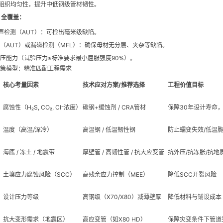
组织均匀性，提升中低钢级管材韧性。
）全覆盖：
超声检测（AUT）：可检出毫米级缺陷。
（AUT）或漏磁检测（MFL）：确保母材无分层、夹杂等缺陷。
压能力（试验压力≥标准要求最小屈服强度90%）。
策模型：精准匹配工程需求
核心考量因素
技术应对方案/推荐选择
工程价值目标
腐蚀性（H₂S, CO₂, Cl⁻浓度）
碳钢+缓蚀剂 / CRA管材
保障30年设计寿命
温度（高温/深冷）
高温钢 / 低温韧性钢
防止蠕变失效/低温
海底 / 冻土 / 地震带
厚壁管 / 高韧性管 / 抗大应变管
抗外压/抗冻胀/抗地
土壤应力腐蚀风险（SCC）
高残余应力控制（MEE）
降低SCC开裂风险
设计压力等级
高钢级（X70/X80）减薄壁厚
降低材料与铺设成本
抗大变形需求（地震区）
高应变管（如X80 HD）
保障灾变条件下管道