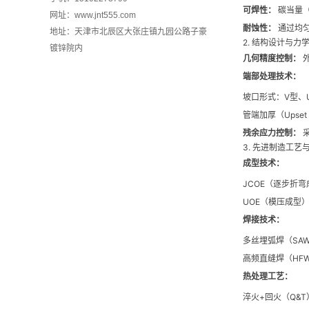
可焊性：
碳当量（
网址：www.jnt555.com
耐蚀性：
通过均匀腐
地址：天津市北辰区大张庄镇九园公路子豪
2. 结构设计与力
镀锌院内
几何精度控制：
外
端部处理技术：
坡口形式：V型、
管端加厚（Upse
残余应力控制：
采
3. 先进制造工艺
成型技术：
JCOE（逐步折弯
UOE（模压成型
焊接技术：
多丝埋弧焊（SAW
高频直缝焊（HF
热处理工艺：
淬火+回火（Q&