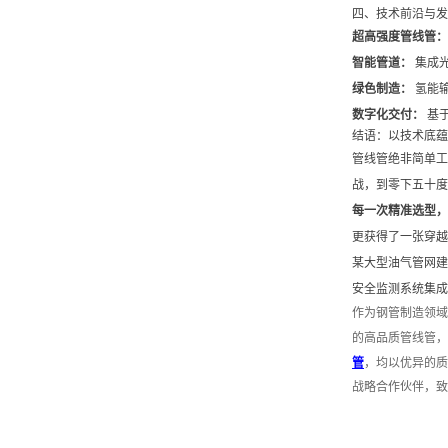
四、技术前沿与发
超高强度管线管：
智能管道：
集成光
绿色制造：
氢能输
数字化交付：
基于
结语：以技术底蕴
管线管绝非简单工
战，到零下五十度
每一次精准选型，
更获得了一张穿越
某大型油气管网建
安全监测系统集成
作为钢管制造领域
的高品质管线管，
管
，均以优异的质
战略合作伙伴，致