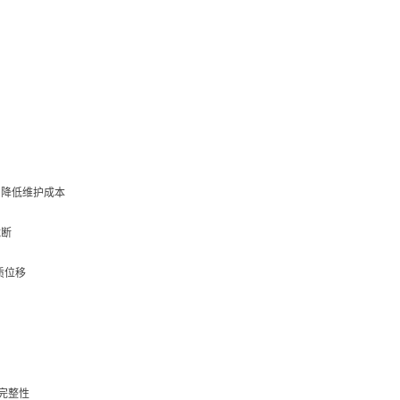
，降低维护成本
脆断
质位移
完整性