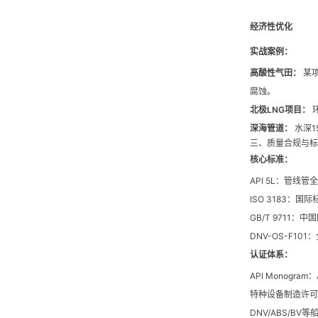
经济性优化
实战案例：
高酸性气田：
某项
腐蚀。
北极LNG项目：
环
深海管道：
水深1
三、质量合规与标
核心标准：
API 5L：管线
ISO 3183：
GB/T 9711
DNV-OS-F1
认证体系：
API Monogr
特种设备制造许可
DNV/ABS/B