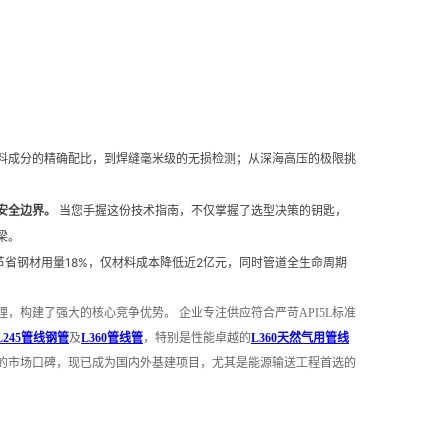
料成分的精确配比，到焊缝毫米级的无损检测；从深海高压的极限挑
安全边界。
当您手握这份技术指南，不仅掌握了选型决策的钥匙，
梁。
节省钢材用量18%，仅材料成本降低近2亿元，同时管道全生命周期
理，构建了强大的核心竞争优势。 企业专注供应符合严苛
API5L
标准
L245
管线钢管
及
L360
管线管
，特别是性能卓越的
L360
天然气用管线
的市场口碑，现已成为国内外基建项目，尤其是能源输送工程首选的