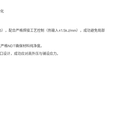
小化
N≥35），配合严格焊接工艺控制（热输入≤1.5kJ/mm），成功避免局部
通过严格NDT确保材料纯净度。
JC坡口设计，成功应对高外压与铺设应力。