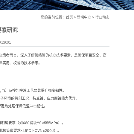
您的当前位置：
首页
>
新闻中心
>
行业动态
要素研究
29:01
决策者而言，深入了解
管线管
的核心技术要素，是确保项目安全、高
供实用、权威的技术参考。
 V, Ti）及控轧控冷工艺显著提升强度韧性。
、高氯离子环境的苛刻工况，抗点蚀、应力腐蚀能力优异。
量及特定热处理保障低温冲击韧性。
确要求（如X80钢级YS≥555MPa）。
管道要求-45℃下CVN≥200J）。