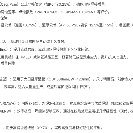
Ceq, Pcm）公式严格限定（如Pcm≤0.25%），确保现场焊接质量。
蚀速率、点蚀指数（PREN = %Cr + 3.3×%Mo + 16×%N）等评价。
学保障
径公差（通常±0.75%）、壁厚公差（API 5L PSL2要求-12.5%至+15%）、椭
U型、J型坡口设计需匹配自动焊工艺参数。
t End）：提升管端强度，应对现场焊接热影响区软化问题。
用机械扩径（MEE）或热张减径工艺，显著降低成型残余应力，提升抗SCC能力。
与质量保障
成型）：适用于大口径厚壁管（OD≥508mm, WT≥20mm），尺寸精度高，残余应力
）：效率高，适合大批量生产，成型后需扩径以消除“回弹”。
L/SAWH）：内焊3-5丝，外焊2-4丝组合，实现高熔敷率与优质焊缝（如X80钢级
W/ERW）：效率极高，焊缝热影响区窄，通过在线热处理显著提升焊缝韧性（现代ER
T）：用于高钢级管线管（≥X70），实现高强度与良好韧性的平衡。