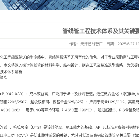
管线管工程技术体系及其关键
作者：天津管线管厂 日期：2025/6/27 10:
化工等能源输送的生命线中，
管线管
扮演着无可替代的角色。对于专业采购商与工程
。本文将深入探讨
管线管
的材料科学、结构设计、制造工艺及精准选型策略，为您提
技术体系解析
能矩阵
L Gr.B, X42-X80）：成本效益高，广泛用于陆上及浅海管道，通过微合金化（添加Nb,
钢2205/2507、超级双相钢、镍基合金625/825）：应用于高含H2S/CO2
 A333 Gr.6）：用于LNG等深冷环境（-46℃至-196℃），通过超低C、P,S含
YS）、抗拉强度（UTS）是设计壁厚、承压能力的基础。API 5L标准对各级别钢材有明
口冲击功（CVN）是防止脆性断裂的关键，尤其对低温及高钢级管线管至关重要（如北极