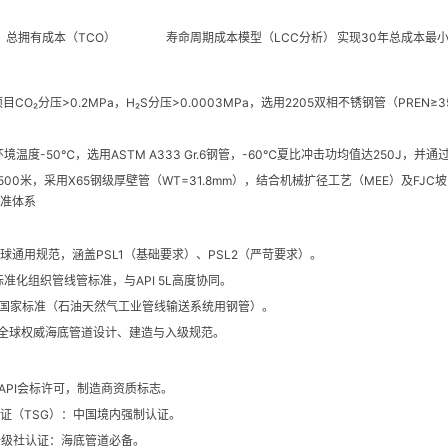
总拥有成本（TCO）
寿命周期成本模型（LCC分析）
实现30年总成本最
目CO₂分压>0.2MPa，H₂S分压>0.0003MPa，选用2205双相不锈钢管（PRE
境温度-50℃，选用ASTM A333 Gr.6钢管，-60℃夏比冲击功均值达250J，并
500米，采用X65钢级厚壁管（WT=31.8mm），结合机械扩径工艺（MEE）及F
准体系
管全球通用规范，涵盖PSL1（基础要求）、PSL2（严苛要求）。
国际标准化组织管线管标准，与API 5L高度协同。
：中国国家标准（石油天然气工业管线输送系统用钢管）。
01：全球权威海底管道设计、建造与入级规范。
am：API会标许可，制造商资质标志。
证（TSG）：中国境内强制认证。
V等船级社认证：海底管道必备。