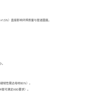
圆度（≤1.5%）直接影响环焊质量与管道圆度。
小。
焊缝韧性需达母材80%）。
W管可满足X80要求）。