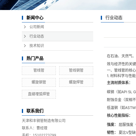
行业动态
新闻中心
公司新闻
行业动态
技术知识
在石油、天然气、
热门产品
效与经济性的关键
一、管线管的核心
管线管
管线钢管
1. 材料科学与性
螺旋钢管
螺旋焊管
主流材质体系：
碳钢（如API 5
直缝埋弧焊管
耐蚀合金（双相不锈
低温钢（如ASTM
联系我们
核心性能指标：
天津和丰钢管制造有限公司
强度：
屈服强度（
联系人：曹经理
韧性：
夏比V型缺
手机：15102273799