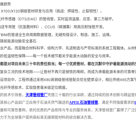
展趋势
X100/X120钢级管材研发与应用（挑战：焊接性、止裂韧性）。
纤传感器（DTS/DAS）的管线管，实时监测温度、应变、第三方破坏。
送专用管（抗氢脆材料）、CCUS（碳捕集）用高压耐蚀管开发。
BIM的管道全生命周期数据管理，无缝衔接设计、制造、施工、运维。
铸就能源动脉安全基石
业产品，而是融合材料科学、结构力学、先进制造与严苛标准的系统工程载体。从材
的低温韧性保障——每一个技术细节都关乎能源大动脉的安全与效率。
都是对项目未来三十年的责任担当；每一寸优质管材，都在沉默中守护着能源流动的
复杂工况的技术地图——让管材不再只是钢铁的堆砌，而成为承载能源未来的可靠脊
设项目中，工程师通过采用X80高钢级管线管配合优化壁厚设计，相比传统X65方案
光纤传感技术，实现隐患毫米级定位精度。
的技术引领者，
天津管线管厂
凭借三十载的行业深耕，通过持续的技术创新与精益管
其核心产品如广泛应用于石油天然气输送的
API5L
石油管线管
、满足不同强度需求的
量和可靠性著称。依托优质的产品矩阵与专业的服务体系，天津管线管厂赢得了广泛
力于为全球客户提供高标准无缝钢管材料的综合解决方案。