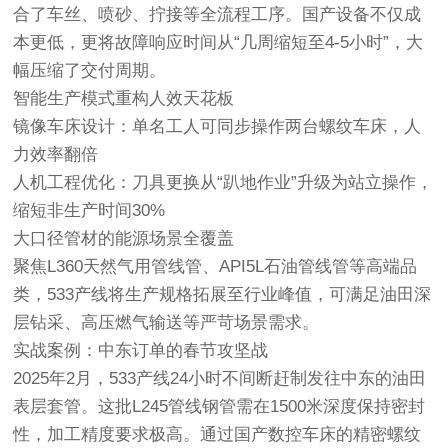
合了车丝、喷砂、拧接等全流程工序。国产设备不仅成
本更低，更将故障响应时间从“几周缩短至4-5小时”，大
幅压缩了交付周期。
智能生产模式重构人效天花板
镜像车床设计：单名工人可同步操作两台螺纹车床，人
力效率翻倍
人机工程优化：刀具更换从“趴地作业”升级为站立操作，
缩短非生产时间30%
大口径管材的能源场景全覆盖
聚焦L360天然气用
管线管
、API5L石油
管线管
等高端品
类，533产线将生产规格拓展至行业峰值，可满足油田深
层钻采、高压燃气输送等严苛场景需求。
实战案例：中东订单的春节攻坚战
2025年2月，533产线24小时不间断赶制发往中东的油田
表层套管。这批L245
管线钢管
需在1500米深度保持密封
性，加工精度要求极高。通过国产数控车床的精密螺纹